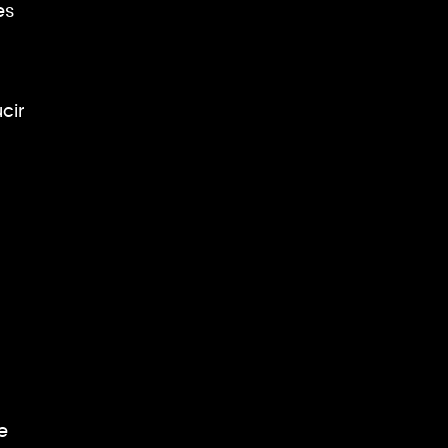
es
cir
e