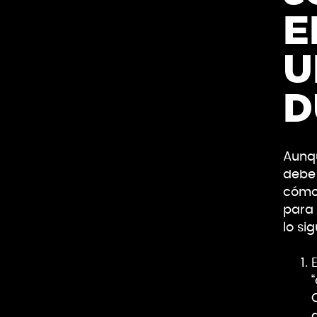
E
U
D
Aunqu
debe 
cómo 
para 
lo sig
a