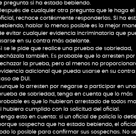
le pregunta si ha estado bebiendo.
Después de cualquier otra pregunta que le haga el
oficial, rechace cortésmente responderlas. Si ha es
bebiendo, hablar lo menos posible es la mejor man
de evitar cualquier evidencia incriminatoria que p
usarse en su contra más adelante.
Si se le pide que realice una prueba de sobriedad,
recházala también. Es probable que lo arresten por
rechazar la prueba, pero al menos no proporcionar
evidencia adicional que pueda usarse en su contra 
caso de DUI.
Aunque lo arresten por negarse a participar en una
prueba de sobriedad, tenga en cuenta que lo más
probable es que lo hubieran arrestado de todos m
si hubiera cumplido con la solicitud del oficial.
Tenga esto en cuenta: si un oficial de policía lo deti
porque sospecha que ha estado bebiendo, el oficia
todo lo posible para confirmar sus sospechas. No se