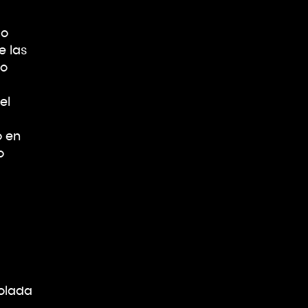
 o
e las
co
el
o en
o
olada