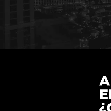
A
E
¿