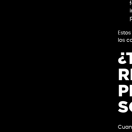
Estos
los c
¿
R
P
S
Cuand