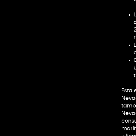
Esta 
Nevad
tambi
Neva
consu
mari