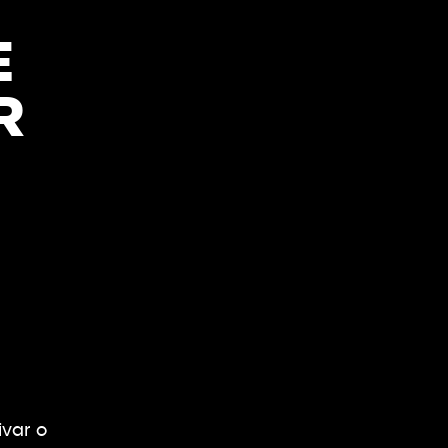
E
R
ivar o