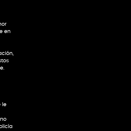
nor
e en
ación,
stos
e.
 le
 no
licía