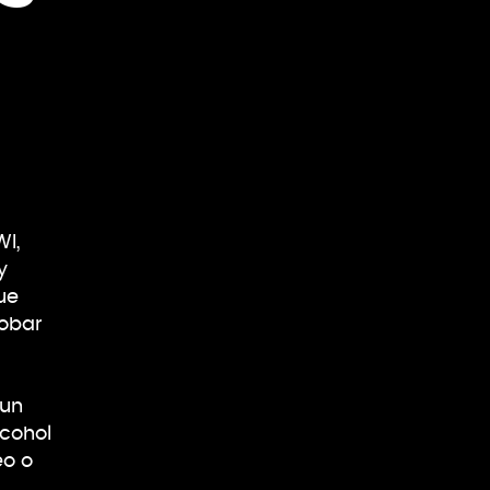
I,
y
ue
robar
 un
lcohol
eo o