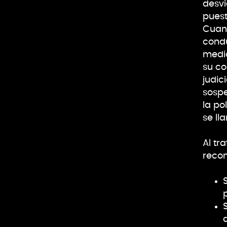
desvi
puest
Cuand
condu
medid
su co
judic
sospe
la po
se ll
Al tr
reco