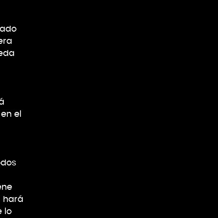
tado
era
ueda
á
en el
odos
ene
l hará
 lo