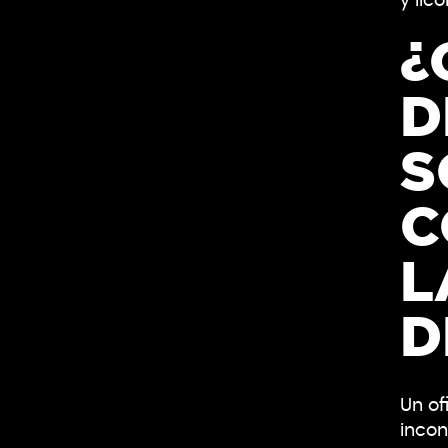
y lico
¿
D
S
C
L
D
Un of
incon